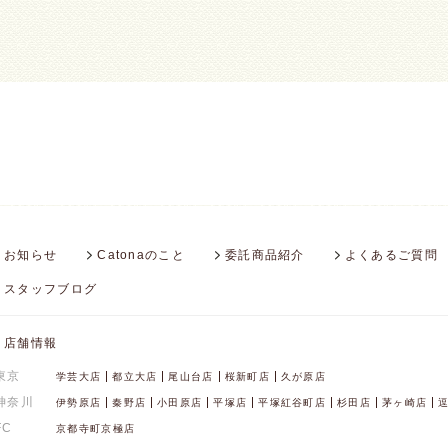
お知らせ
Catonaのこと
委託商品紹介
よくあるご質問
スタッフブログ
店舗情報
東京
学芸大店
都立大店
尾山台店
桜新町店
久が原店
神奈川
伊勢原店
秦野店
小田原店
平塚店
平塚紅谷町店
杉田店
茅ヶ崎店
FC
京都寺町京極店