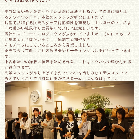
本当に良いモノを売りやすい店舗に流通させることで自然に売り上げ
るノウハウを日々、本社のスタッフが研究しますので、
店舗で活躍する販売スタッフは協調性を重視し「１つ屋根の下」のよ
うな暖かい社風作りに貢献して頂ければ嬉しいです。
当社のロゴマークにログハウスが描かれていますが、その由来も「人
が集まる」「暖かい空間」「協調する和やかさ」
をモチーフにしているところから発想しました。
販売スタッフ向けに社内勉強会やミーティングも活発に行っていきま
す。
中古市場での洋服の値段を決める作業。これはノウハウや確かな知識
が役立ちます。
先輩スタッフが作り上げてきたノウハウを惜しみなく新人スタッフに
教えていくことで円滑に仕事ができる手助けになるはずです。