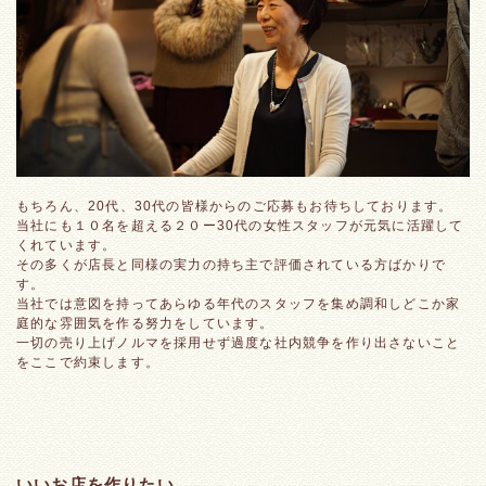
もちろん、20代、30代の皆様からのご応募もお待ちしております。
当社にも１０名を超える２０ー30代の女性スタッフが元気に活躍して
くれています。
その多くが店長と同様の実力の持ち主で評価されている方ばかりで
す。
当社では意図を持ってあらゆる年代のスタッフを集め調和しどこか家
庭的な雰囲気を作る努力をしています。
一切の売り上げノルマを採用せず過度な社内競争を作り出さないこと
をここで約束します。
いいお店を作りたい