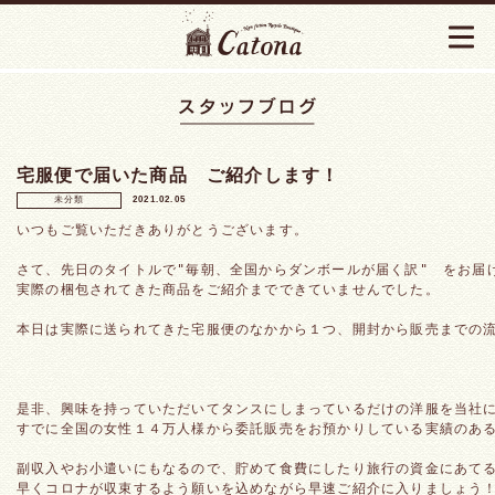
宅服便で届いた商品 ご紹介します！
未分類
2021.02.05
いつもご覧いただきありがとうございます。
さて、先日のタイトルで"毎朝、全国からダンボールが届く訳"　をお届
実際の梱包されてきた商品をご紹介までできていませんでした。
本日は実際に送られてきた宅服便のなかから１つ、開封から販売までの
是非、興味を持っていただいてタンスにしまっているだけの洋服を当社
すでに全国の女性１４万人様から委託販売をお預かりしている実績のあ
副収入やお小遣いにもなるので、貯めて食費にしたり旅行の資金にあて
早くコロナが収束するよう願いを込めながら早速ご紹介に入りましょう